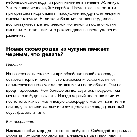
небольшой слой воды и прокипятите ее в течение 3-5 минут.
Затем снова используйте скребок. После того, как остатки
пригоревшей пищи отмыты, просушите посуду полотенцем и
смажьте маслом. Если же избавиться от них не удалось,
воспользуйтесь металлической мочалкой и после очистки
выполните те же шаги, что рекомендованы после удаления
ржавчины.
Новая сковородка из чугуна пачкает
черным, что делать?
Причина:
На поверхности салфетки при обработке новой сковороды
остается черный налет — это микроскопические частички
полимеризованного масла, оставшиеся после обжига. Они не
вредят здоровью. Чем больше вы пользуетесь посудой, тем
меньше она будет пачкать. Иногда черный налет появляется
после того, как вы мыли новую сковороду с мылом, кипятили в
ней воду, готовили кислые или же щелочные блюда (томатный
соус, фасоль и т.д.).
Как исправить:
Никаких особых мер для этого не требуется. Соблюдайте правила
ухода за чугунной посудой, чаще жарьте на ней мясо, овощи,