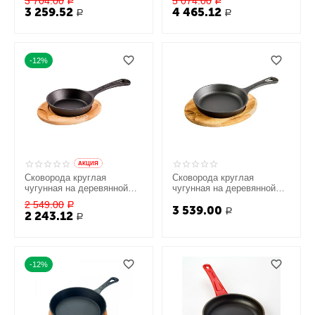
3 704.00
5 074.00
Р
Р
3 259.52
4 465.12
Р
Р
-12%
AКЦИЯ
Сковорода круглая
Сковорода круглая
чугунная на деревянной
чугунная на деревянной
подставке, 12 см, LAVA
подставке, 16 см, LAVA
2 549.00
Р
3 539.00
Р
2 243.12
Р
-12%