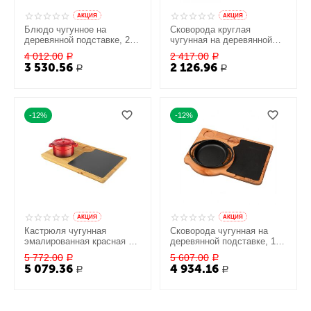
AКЦИЯ
AКЦИЯ
Блюдо чугунное на
Сковорода круглая
деревянной подставке, 20
чугунная на деревянной
см, LAVA
подставке, 12 см, LAVA
4 012.00
2 417.00
Р
Р
3 530.56
2 126.96
Р
Р
-12%
-12%
AКЦИЯ
AКЦИЯ
Кастрюля чугунная
Сковорода чугунная на
эмалированная красная с
деревянной подставке, 16
крышкой, на деревянной
см, LAVA
5 772.00
5 607.00
Р
Р
подставке, 10см, LAVA
5 079.36
4 934.16
Р
Р