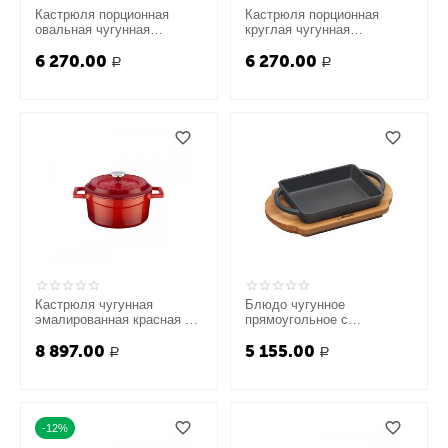
Кастрюля порционная
Кастрюля порционная
овальная чугунная
круглая чугунная
эмалированная оранжевая,
эмалированная оранжевая,
6 270.00
6 270.00
6 см, LAVA
10 см, LAVA
Р
Р
Кастрюля чугунная
Блюдо чугунное
эмалированная красная с
прямоугольное с
крышкой, 16 см, LAVA
деревянным подносом,
8 897.00
5 155.00
12x15 см, LAVA
Р
Р
-12%