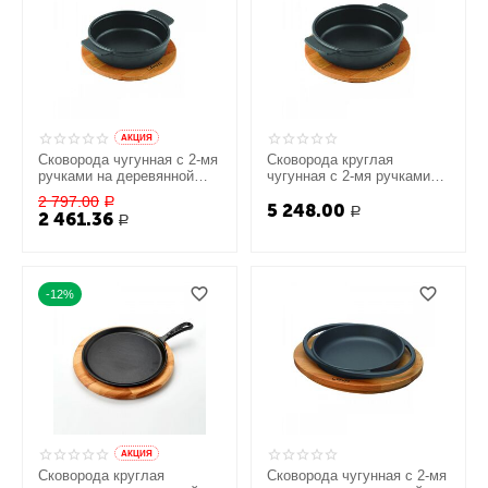
AКЦИЯ
Сковорода чугунная с 2-мя
Сковорода круглая
ручками на деревянной
чугунная с 2-мя ручками
подставке, 14 см, LAVA
на деревянной подставке,
2 797.00
Р
5 248.00
17 см, LAVA
Р
2 461.36
Р
-12%
AКЦИЯ
Сковорода круглая
Сковорода чугунная с 2-мя