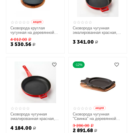
AКЦИЯ
Сковорода круглая
Сковорода чугунная
чугунная на деревянной
эмалированная красная,
подставке, 20 см, LAVA
16 см, LAVA
4 012.00
Р
3 341.00
Р
3 530.56
Р
-12%
AКЦИЯ
Сковорода чугунная
Сковорода чугунная
эмалированная красная,
"Свинка" на деревянной
20 см, LAVA
подставке, 14*21 см, LAVA
3 286.00
Р
4 184.00
Р
2 891.68
Р