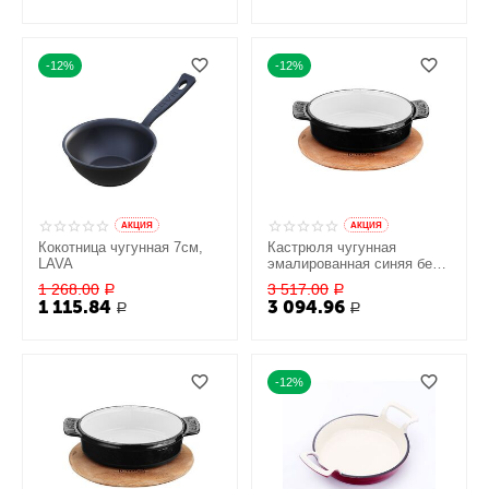
-12%
-12%
AКЦИЯ
AКЦИЯ
Кокотница чугунная 7см,
Кастрюля чугунная
LAVA
эмалированная синяя без
крышки на деревянной
1 268.00
3 517.00
Р
Р
подставке, 14 см, LAVA
1 115.84
3 094.96
Р
Р
-12%