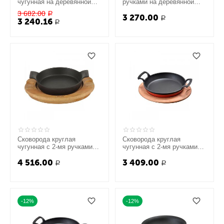
чугунная на деревянной
ручками на деревянной
подставке, 20 см, LAVA
подставке, 16 см, LAVA
3 682.00
Р
3 270.00
Р
3 240.16
Р
Сковорода круглая
Сковорода круглая
чугунная с 2-мя ручками
чугунная с 2-мя ручками
на деревянной подставке,
на деревянной подставке,
4 516.00
3 409.00
18 см, LAVA
16 см, LAVA
Р
Р
-12%
-12%