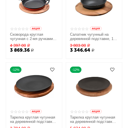
AКЦИЯ
AКЦИЯ
Сковорода круглая
Салатник чугунный на
чугунная с 2-мя ручками
деревянной подставке, 14
на деревянной подставке,
см, LAVA
4 397.00
3 803.00
Р
Р
20 см, LAVA
3 869.36
3 346.64
Р
Р
-12%
-12%
AКЦИЯ
AКЦИЯ
Тарелка круглая чугунная
Тарелка круглая чугунная
на деревянной подставке,
на деревянной подставке,
21 см, LAVA
25 см, LAVA