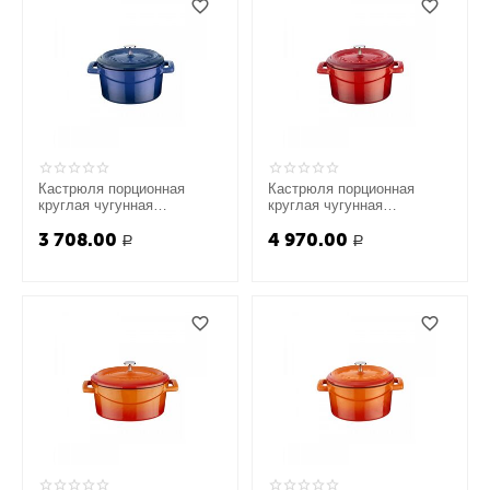
Кастрюля порционная
Кастрюля порционная
круглая чугунная
круглая чугунная
эмалированная синяя, 10
эмалированная красная,
3 708.00
4 970.00
см, LAVA
10 см, LAVA
Р
Р