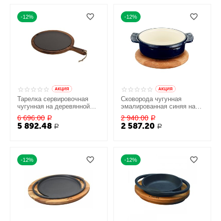
-12%
-12%
AКЦИЯ
AКЦИЯ
Тарелка сервировочная
Сковорода чугунная
чугунная на деревянной
эмалированная синяя на
подставке с ручкой, 25.5
деревянной подставке, 11
6 696.00
2 940.00
Р
Р
см, LAVA
см, LAVA
5 892.48
2 587.20
Р
Р
-12%
-12%