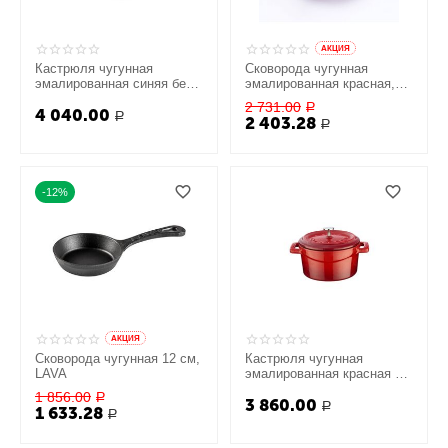
AКЦИЯ
Кастрюля чугунная
Сковорода чугунная
эмалированная синяя без
эмалированная красная,
крышки на деревянной
16 см, LAVA
2 731.00
Р
4 040.00
подставке, 17 см, LAVA
Р
2 403.28
Р
-12%
AКЦИЯ
Сковорода чугунная 12 см,
Кастрюля чугунная
LAVA
эмалированная красная с
крышкой, 11 см, LAVA
1 856.00
Р
3 860.00
Р
1 633.28
Р