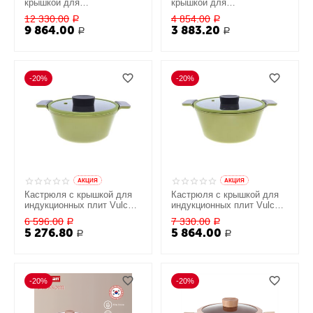
крышкой для
крышкой для
индукционных плит Fika
индукционных плит
12 330.00
4 854.00
Р
Р
5,4 л, 26 см, Neoflam
Noblesse 2,2 л, 20 см,
9 864.00
3 883.20
Р
Р
Neoflam
-20%
-20%
AКЦИЯ
AКЦИЯ
Кастрюля с крышкой для
Кастрюля с крышкой для
индукционных плит Vulcan
индукционных плит Vulcan
2 л, 20 см, Neoflam
3,7 л, 24 см, Neoflam
6 596.00
7 330.00
Р
Р
5 276.80
5 864.00
Р
Р
-20%
-20%