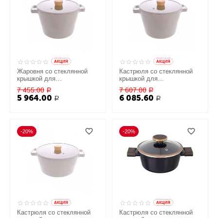
AКЦИЯ
AКЦИЯ
Жаровня со стеклянной
Кастрюля со стеклянной
крышкой для
крышкой для
индукционных плит Fika
индукционных плит Fika
7 455.00
7 607.00
Р
Р
2,2 л, 22 см, Neoflam
2,2 л, 22 см, Neoflam
5 964.00
6 085.60
Р
Р
-20%
-20%
AКЦИЯ
AКЦИЯ
Кастрюля со стеклянной
Кастрюля со стеклянной