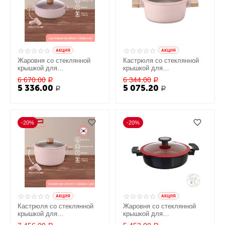
AКЦИЯ
AКЦИЯ
Жаровня со стеклянной
Кастрюля со стеклянной
крышкой для
крышкой для
индукционных плит
индукционных плит
6 670.00
6 344.00
Р
Р
Blossom, 24 см, Neoflam
Blossom 20 см, Neoflam
5 336.00
5 075.20
Р
Р
-20%
-20%
AКЦИЯ
AКЦИЯ
Кастрюля со стеклянной
Жаровня со стеклянной
крышкой для
крышкой для
индукционных плит
индукционных плит De