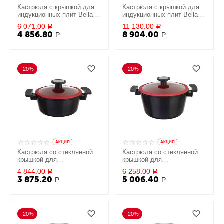
Кастрюля с крышкой для
Кастрюля с крышкой для
индукционных плит Bella
индукционных плит Bella
2,4 л, 20 см, Neoflam
4,3 л, 24 см, Neoflam
6 071.00
11 130.00
Р
Р
4 856.80
8 904.00
Р
Р
-20%
-20%
AКЦИЯ
AКЦИЯ
Кастрюля со стеклянной
Кастрюля со стеклянной
крышкой для
крышкой для
индукционных плит De
индукционных плит De
4 844.00
6 258.00
Р
Р
Chef 2,2 л, 20 см, Neoflam
Chef 4,8 л, 24 см, Neoflam
3 875.20
5 006.40
Р
Р
-20%
-20%