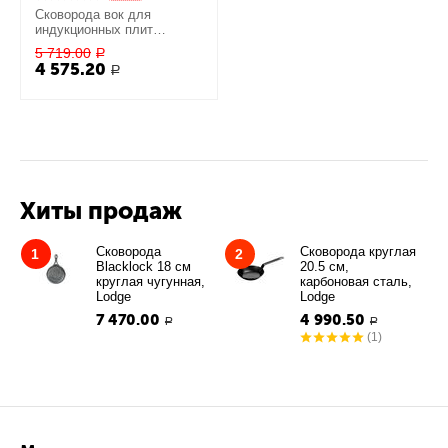
Сковорода вок для
индукционных плит
Noblesse 28 см, Neoflam
5 719.00
Р
4 575.20
Р
Хиты продаж
Сковорода
Сковорода круглая
1
2
Blacklock 18 см
20.5 см,
круглая чугунная,
карбоновая сталь,
Lodge
Lodge
7 470.00
4 990.50
Р
Р
(1)