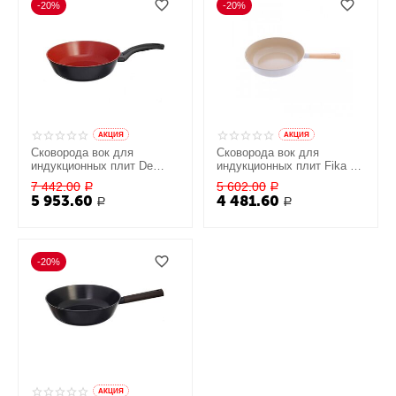
-20%
-20%
AКЦИЯ
AКЦИЯ
Сковорода вок для
Сковорода вок для
индукционных плит De
индукционных плит Fika 26
Chef 28 см, Neoflam
см, Neoflam
7 442.00
5 602.00
Р
Р
5 953.60
4 481.60
Р
Р
-20%
AКЦИЯ