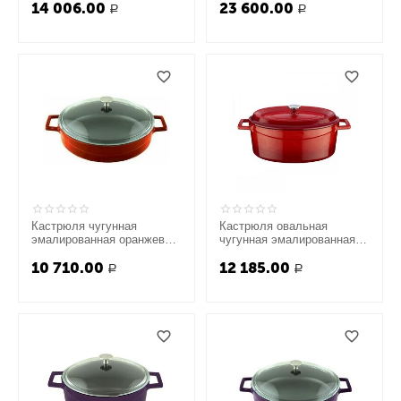
14 006.00
23 600.00
Р
Р
Кастрюля чугунная
Кастрюля овальная
эмалированная оранжевая
чугунная эмалированная
со стеклянной крышкой, 24
красная с крышкой, 27х20
10 710.00
12 185.00
см, LAVA
см, LAVA
Р
Р