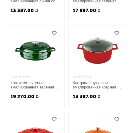
эмалированная синяя со
эмалированная зеленая с
стеклянной крышкой, 28
крышкой, 28 см, LAVA
13 387.00
17 897.00
см, LAVA
Р
Р
Кастрюля чугунная
Кастрюля чугунная
эмалированная зеленая с
эмалированная красная со
крышкой, 28 см, LAVA
стеклянной крышкой, 28
19 270.00
13 387.00
см, LAVA
Р
Р