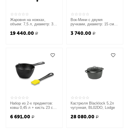
Жаровня на ножках,
Вок-Мини с двумя
объем: 7,5 л, диаметр: 30
ручками, диаметр: 15 см,
см, высота: 12,7 см,
материал: чугун, черный,
19 440.00
3 740.00
материал: чугун, черная,
LODGE, США
Р
Р
LODGE, США
Набор из 2-х предметов:
Кастрюля Blacklock 5,2л
ковш 0,45 л + кисть 23 см,
чугунная, BL02DO, Lodge
материал: чугун, силикон,
6 691.00
28 080.00
LODGE, США
Р
Р