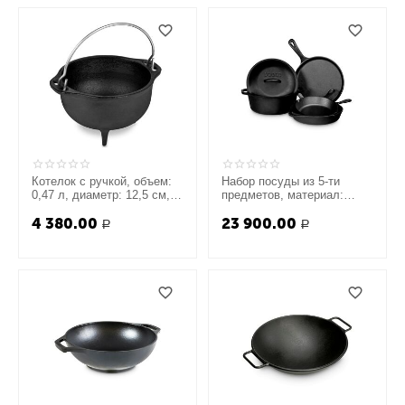
Котелок с ручкой, объем:
Набор посуды из 5-ти
0,47 л, диаметр: 12,5 см,
предметов, материал:
высота: 8 см, материал:
чугун, L5HS3, LODGE,
4 380.00
23 900.00
чугун, HCK, LODGE, США
США
Р
Р