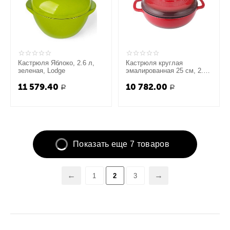
Кастрюля Яблоко, 2.6 л,
Кастрюля круглая
зеленая, Lodge
эмалированная 25 см, 2.8
л, красная, Lodge
11 579.40
10 782.00
Р
Р
Показать еще 7 товаров
1
2
3