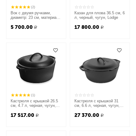
(2)
Вок с двумя ручками,
Казан для плова 36.5 см, 6
диаметр: 23 см, материал:
л, черный, чугун, Lodge
чугун, L9MW, LODGE,
5 700.00
17 800.00
США
Р
Р
(1)
Кастрюля с крышкой 26.5
Кастрюля с крышкой 31
см, 4.7 л, черная, чугун,
см, 6.6 л, черная, чугун,
Lodge
Lodge
17 517.00
27 370.00
Р
Р