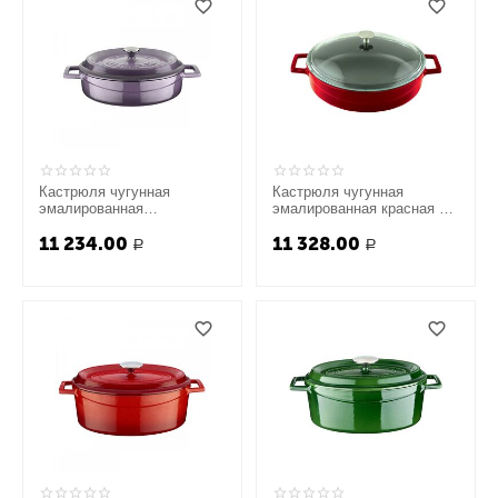
Кастрюля чугунная
Кастрюля чугунная
эмалированная
эмалированная красная со
фиолетовая, 24 см, LAVA
стеклянной крышкой, 28
11 234.00
11 328.00
см, LAVA
Р
Р