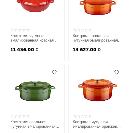
Кастрюля чугунная
Кастрюля овальная
эмалированная красная с
чугунная эмалированная
крышкой, 28 см, LAVA
оранжевая с крышкой,
11 436.00
14 627.00
25x20 см, LAVA
Р
Р
Кастрюля овальная
Кастрюля чугунная
чугунная эмалированная
эмалированная оранжевая,
зеленая, 25x31 см, LAVA
28 см, LAVA