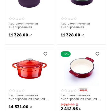
Кастрюля чугунная
Кастрюля чугунная
эмалированная
эмалированная
фиолетовая со стеклянной
фиолетовая со стеклянной
11 328.00
11 328.00
крышкой, 24 см, LAVA
крышкой, 28 см, LAVA
Р
Р
-12%
AКЦИЯ
Кастрюля чугунная
Кастрюля чугунная
эмалированная красная с
эмалированная красная
крышкой, 24 см, LAVA
без крышки, 14см, LAVA
2 742.00
Р
14 531.00
Р
2 412.96
Р