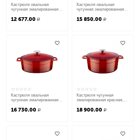
Кастрюля овальная
Кастрюля овальная
чугунная эмалированная
чугунная эмалированная
красная, 4,67 л, LAVA
зеленая с крышкой, 23х29
12 677.00
15 850.00
см, LAVA
Р
Р
Кастрюля овальная
Кастрюля чугунная
чугунная эмалированная
эмалированная красная,
красна, 4,67л, LAVA
28 см, LAVA
16 730.00
18 900.00
Р
Р