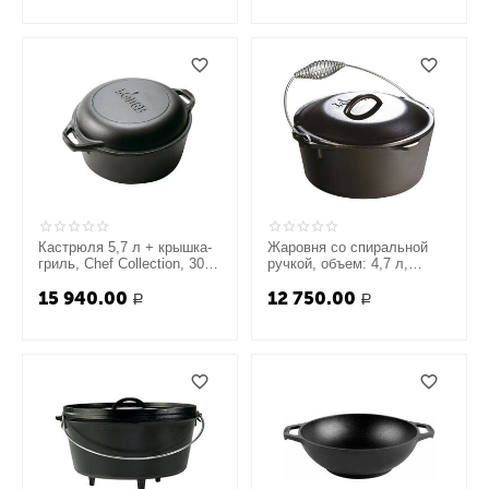
Кастрюля 5,7 л + крышка-
Жаровня со спиральной
гриль, Chef Collection, 30
ручкой, объем: 4,7 л,
см, чугунная, LC6DD,
диаметр: 30 см, материал:
15 940.00
12 750.00
Lodge
чугун, черная, LODGE,
Р
Р
США