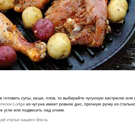
е готовить супы, каши, плов, то выбирайте чугунную кастрюлю или
отелок Lodge
из чугуна имеет ровное дно, прочную ручку из стальн
е угли или подвесить над огнем.
ей статье нашего блога
.