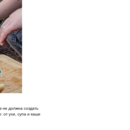
в не должна создать
 от ухи, супа и каши