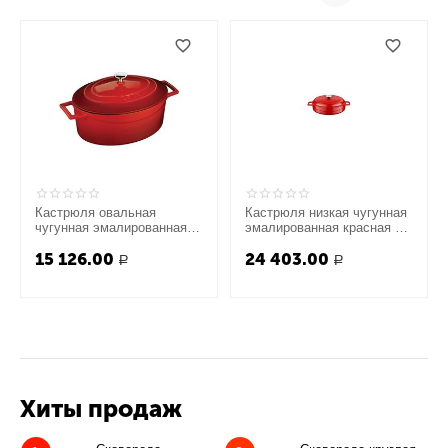
Кастрюля овальная
Кастрюля низкая чугунная
чугунная эмалированная
эмалированная красная с
красная с крышкой, 21x27
крышкой 28 см, 3,5 л,
15 126.00
24 403.00
см, 4 л, LAVA
LAVA
Р
Р
Хиты продаж