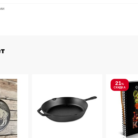
ами
ет
21
%
СКИДКА