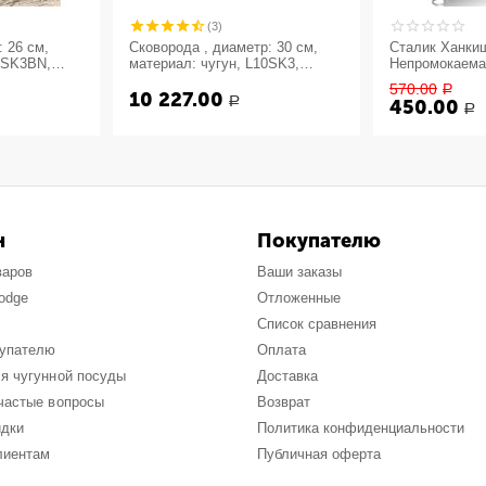
(3)
 26 см,
Сковорода , диаметр: 30 см,
Сталик Ханкиш
L8SK3BN,
материал: чугун, L10SK3,
Непромокаема
go, LODGE,
LODGE, США
570.00
Р
10 227.00
Р
450.00
Р
н
Покупателю
варов
Ваши заказы
odge
Отложенные
Список сравнения
купателю
Оплата
я чугунной посуды
Доставка
частые вопросы
Возврат
идки
Политика конфиденциальности
лиентам
Публичная оферта