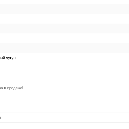
ый чугун
ва в продаже!
h