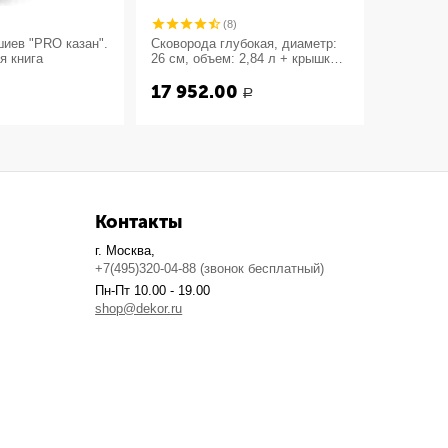
(8)
иев "PRO казан".
Сковорода глубокая, диаметр:
Сковород
я книга
26 см, объем: 2,84 л + крышка-
26 см, ч
сковорода, материал: чугун,
17 952.00
7 929
LCC3, LODGE, США
Р
Контакты
г. Москва,
+7(495)320-04-88 (звонок бесплатный)
Пн-Пт 10.00 - 19.00
shop@dekor.ru