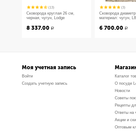
(13)
(3)
Сковорода круглая 26 см,
Сковорода диаметр:
черная, чугун, Lodge
материал: чугун, 
"Буйвол" серия Lo
8 337.00
6 700.00
США
Р
Р
Моя учетная запись
Магази
Войти
Каталог то
Создать учетную запись
О посуде L
Новости
Советы по
Рецепты дл
Ответы на 
Акции и ск
Оптовым к