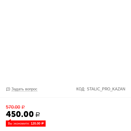
Задать вопрос
КОД:
STALIC_PRO_KAZAN
570.00
Р
450.00
Р
Вы экономите: 
120.00
Р