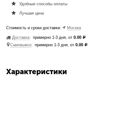
Удобные способы оплаты
Лучшая цена
Стоимость и сроки доставки:
Москва
Доставка
:
примерно 1-3 дня, от
0.00
Р
Самовывоз
:
примерно 1-3 дня, от
0.00
Р
Характеристики
Бренд:
Neoflam
Размеры товаров ШхВхГ:
23.5/25/14
Страна производитель:
Корея
Материал:
алюминий с
керамическим покрытием