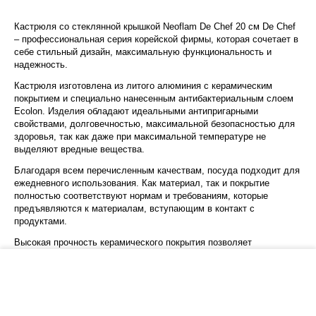
Кастрюля со стеклянной крышкой Neoflam De Chef 20 см De Chef
– профессиональная серия корейской фирмы, которая сочетает в
себе стильный дизайн, максимальную функциональность и
надежность.
Кастрюля изготовлена из литого алюминия с керамическим
покрытием и специально нанесенным антибактериальным слоем
Ecolon. Изделия обладают идеальными антипригарными
свойствами, долговечностью, максимальной безопасностью для
здоровья, так как даже при максимальной температуре не
выделяют вредные вещества.
Благодаря всем перечисленным качествам, посуда подходит для
ежедневного использования. Как материал, так и покрытие
полностью соответствуют нормам и требованиям, которые
предъявляются к материалам, вступающим в контакт с
продуктами.
Высокая прочность керамического покрытия позволяет
использовать в процессе приготовления неострые металлические
предметы. Алюминиевый корпус обеспечивает равномерный
−
+
В корзину
нагрев и не деформируется. Ручки не нагреваются и
предотвращают выскальзывание изделия из рук.
Крышка кастрюли изготовлена из прочного закаленного стекла с