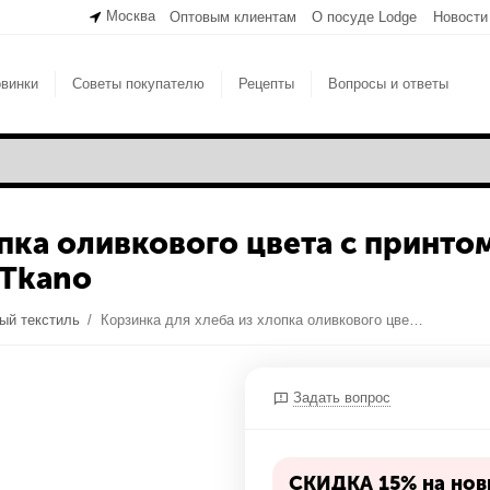
Москва
Оптовым клиентам
О посуде Lodge
Новости
винки
Советы покупателю
Рецепты
Вопросы и ответы
пка оливкового цвета с принтом
 Tkano
ый текстиль
/
Корзинка для хлеба из хлопка оливкового цвета с принтом Passion Arch из коллекции Wild, 35х35 см, Tkano
Задать вопрос
СКИДКА 15% на нови