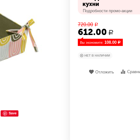
кухни
Подробности промо-акции
720.00
Р
612.00
Р
108.00
Вы экономите: 
Р
НЕТ В НАЛИЧИИ
Сравн
Отложить
Save