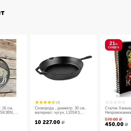
ет
21
%
СКИДКА
(3)
 26 см,
Сковорода , диаметр: 30 см,
Сталик Ханкиш
L8SK3BN,
материал: чугун, L10SK3,
Непромокаема
go, LODGE,
LODGE, США
570.00
Р
10 227.00
Р
450.00
Р