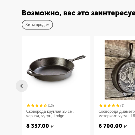
Возможно, вас это заинтересу
Хиты продаж
(13)
(3)
Сковорода круглая 26 см,
Сковорода диаметр:
черная, чугун, Lodge
материал: чугун, 
"Буйвол" серия Lo
8 337.00
6 700.00
США
Р
Р