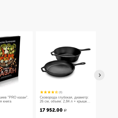
(8)
иев "PRO казан".
Сковорода глубокая, диаметр:
Сковород
я книга
26 см, объем: 2,84 л + крышка-
26 см, ч
сковорода, материал: чугун,
17 952.00
7 929
LCC3, LODGE, США
Р