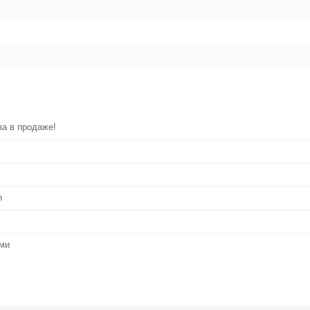
ва в продаже!
h
ами