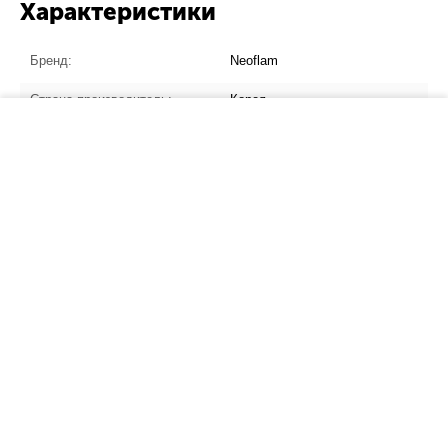
Характеристики
Бренд:
Neoflam
Страна производитель:
Корея
−
+
В корзину
Материал:
алюминий с
керамическим покрытием
Полезные советы и новости
Чугунная посуда Lodge и легендарная серия Wild Life снова в
продаже!
Рады представить новый бренд Liberty Jones
НОВИНКА: Чугунная посуда LAVA
НОВИНКА: Дизайнерские товары для кухни Joseph Joseph
НОВИНКА: Текстиль Tkano – уютные мелочи для кухни
Чугунные формы для выпечки с силиконовыми прихватками