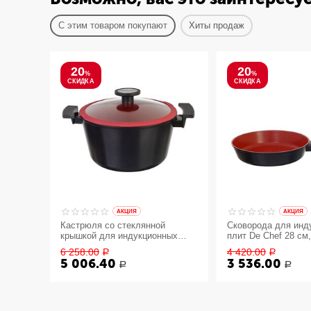
С этим товаром покупают
Хиты продаж
20
20
%
%
СКИДКА
СКИДКА
AКЦИЯ
AКЦИЯ
Кастрюля со стеклянной
Сковорода для инд
крышкой для индукционных
плит De Chef 28 см
плит De Chef 4,8 л, 24 см,
6 258.00
4 420.00
Р
Р
Neoflam
5 006.40
3 536.00
Р
Р