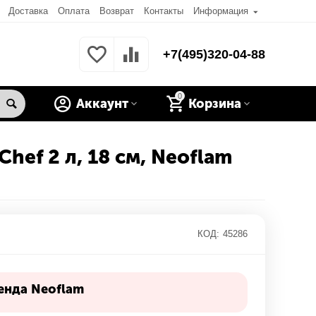
Доставка
Оплата
Возврат
Контакты
Информация
+7(495)320-04-88
0
Аккаунт
Корзина
ef 2 л, 18 см, Neoflam
КОД:
45286
енда Neoflam