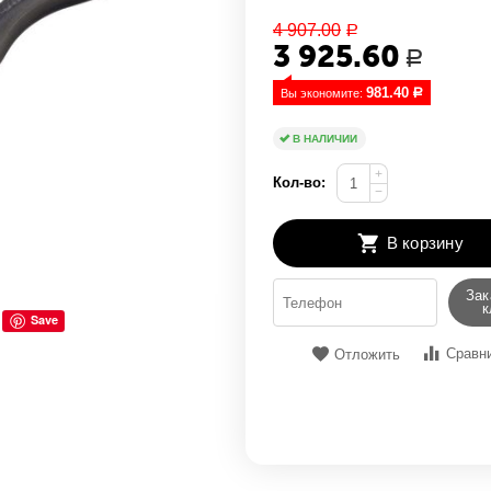
4 907.00
Р
3 925.60
Р
981.40
Вы экономите: 
Р
В НАЛИЧИИ
+
Кол-во:
−
В корзину
Зак
к
Save
Сравн
Отложить