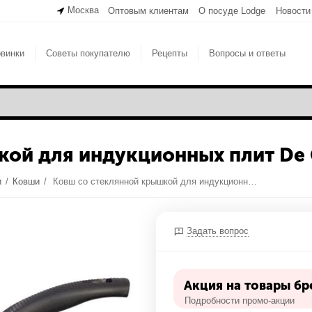
Москва
Оптовым клиентам
О посуде Lodge
Новости
винки
Советы покупателю
Рецепты
Вопросы и ответы
ой для индукционных плит De Ch
и
/
Ковши
/
Ковш со стеклянной крышкой для индукционных плит De Chef 2 л, 18 см, Neoflam
Задать вопрос
Акция на товары бр
Подробности промо-акции