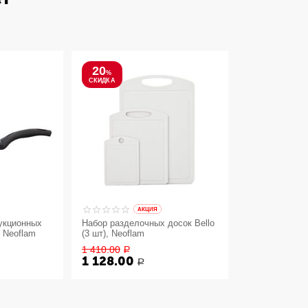
20
%
СКИДКА
AКЦИЯ
укционных
Набор разделочных досок Bello
, Neoflam
(3 шт), Neoflam
1 410.00
Р
1 128.00
Р