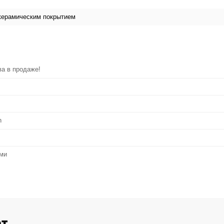
керамическим покрытием
ва в продаже!
h
ами
ет