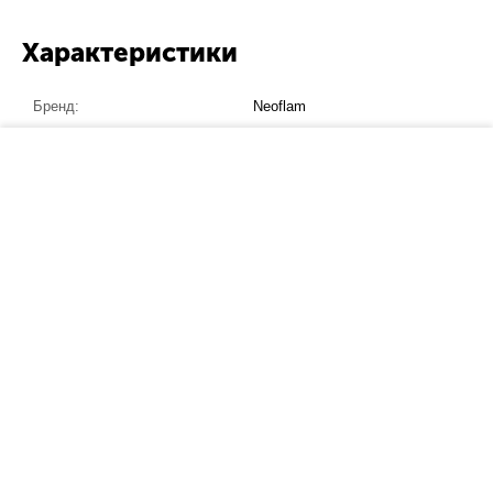
Характеристики
Бренд:
Neoflam
Страна производитель:
Корея
−
+
В корзину
Материал:
пластик
Полезные советы и новости
Чугунная посуда Lodge и легендарная серия Wild Life снова в
продаже!
Рады представить новый бренд Liberty Jones
НОВИНКА: Чугунная посуда LAVA
НОВИНКА: Дизайнерские товары для кухни Joseph Joseph
НОВИНКА: Текстиль Tkano – уютные мелочи для кухни