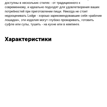
доступны в нескольких стилях - от традиционного к
современному, и идеально подходят для удовлетворения ваших
потребностей при приготовлении пищи. Никогда не стоит
недооценивать Lodge - хорошо зарекомендовавшие себя «рабочие
лошадки», эти изделия могут глубоко прожаривать, готовить
суфле или супы, тушить - на кухне или в кемпинге.
Характеристики
Длина, см:
14 см
Ширина, см:
5 см
Цвет:
Красный
Материал:
Силикон
Производитель:
Lodge
Страна:
США