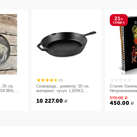
21
%
СКИДКА
(3)
 26 см,
Сковорода , диаметр: 30 см,
Сталик Ханкиш
L8SK3BN,
материал: чугун, L10SK3,
Непромокаема
go, LODGE,
LODGE, США
570.00
Р
10 227.00
Р
450.00
Р