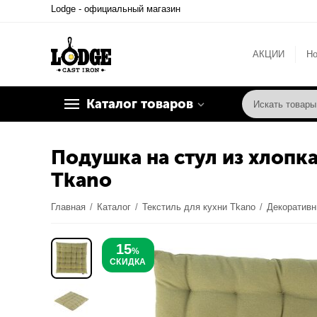
Lodge - официальный магазин
АКЦИИ
Но
Каталог товаров
Подушка на стул из хлопка
Tkano
Главная
/
Каталог
/
Текстиль для кухни Tkano
/
Декоративн
15
%
СКИДКА