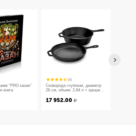
(8)
иев "PRO казан".
Сковорода глубокая, диаметр:
Сковород
я книга
26 см, объем: 2,84 л + крышка-
26 см, ч
сковорода, материал: чугун,
17 952.00
7 929
LCC3, LODGE, США
Р