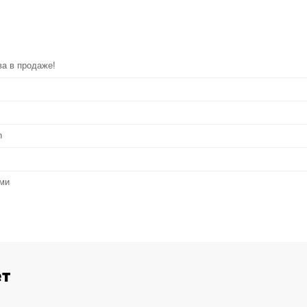
ва в продаже!
h
ами
ет