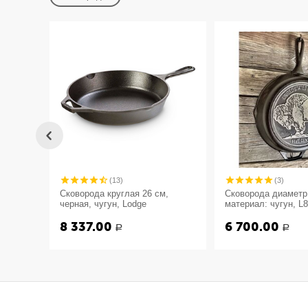
(13)
(3)
Сковорода круглая 26 см,
Сковорода диаметр:
черная, чугун, Lodge
материал: чугун, 
"Буйвол" серия Lo
8 337.00
6 700.00
США
Р
Р