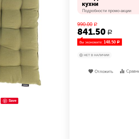
кухни
Подробности промо-акции
990.00
Р
841.50
Р
148.50
Вы экономите: 
Р
НЕТ В НАЛИЧИИ
Сравн
Отложить
Save