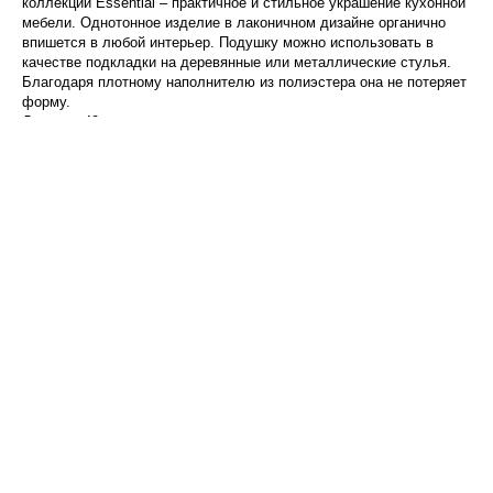
коллекции Essential – практичное и стильное украшение кухонной
мебели. Однотонное изделие в лаконичном дизайне органично
впишется в любой интерьер. Подушку можно использовать в
качестве подкладки на деревянные или металлические стулья.
Благодаря плотному наполнителю из полиэстера она не потеряет
форму.
Диаметр 40 см.
! Максимальная температура стирки 40? C
! Гладить при максимальной температуре 150? C
! Барабанная сушка запрещена
! Не отбеливать
! Возможна сухая чистка
Характеристики
Бренд:
Tkano
Размеры товаров ШхВхГ:
40x40x6
Материал:
100% хлопок