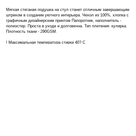
Мягкая стеганая подушка на стул станет отличным завершающим
штрихом в создании уютного интерьера. Чехол из 100%, хлопка с
графичным дизайнерским принтом Папоротник, наполнитель -
полиэстер. Проста в уходе и долговечна. Тип плетения: кулирка.
Плотность ткани - 290GSM.
! Максимальная температура стирки 40? C
! Гладить при максимальной температуре 150? C
! Барабанная сушка запрещена
! Не отбеливать
! Возможна сухая чистка
Характеристики
Бренд:
Tkano
Размер:
40x40x4
Цвет:
Зеленый
Материал:
100% хлопок, 100%
полиэстер