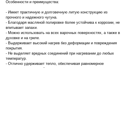
Особенности и преимущества:
- Имеет практичную и долговечную литую конструкцию из
прочного и надежного чугуна.
- Благодаря масляной полировке более устойчива к коррозии, не
впитывает запахи.
- Можно использовать на всех варочных поверхностях, а также в
духовке и на гриле.
- Выдерживает высокий нагрев без деформации и повреждения
покрытия.
- Не выделяет вредных соединений при нагревании до любых
температур.
- Отлично удерживает тепло, обеспечивая равномерное
приготовление пищи без перегрева.
- Появление небольших потертостей и царапин никак не влияет на
функциональность посуды.
- Со временем антипригарные свойства чугунной сковороды
только улучшаются.
Важно! Всегда приподнимайте чугунную посуду при
использовании на варочных панелях из керамики и стекла, чтобы
избежать сколов и царапин.
Материал: чугун. Диаметр по краю внешний: 25,6 см. Диаметр по
краю внутренний: 25 см. Длина ручки: 14,3 см. Диаметр дна